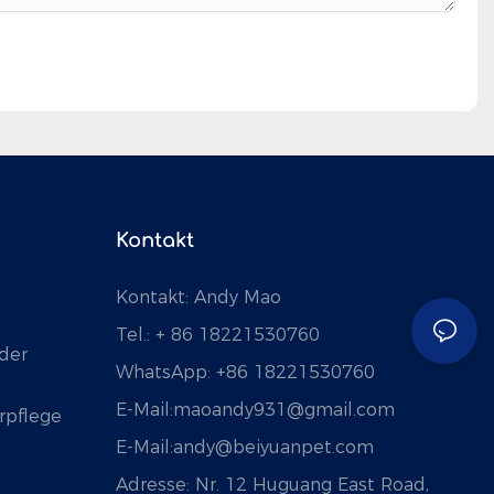
Kontakt
Kontakt: Andy Mao
Tel.: + 86 18221530760
der
WhatsApp: +86 18221530760
E-Mail:
maoandy931@gmail.com
rpflege
E-Mail:
andy@beiyuanpet.com
Adresse:
Nr. 12 Huguang East Road,