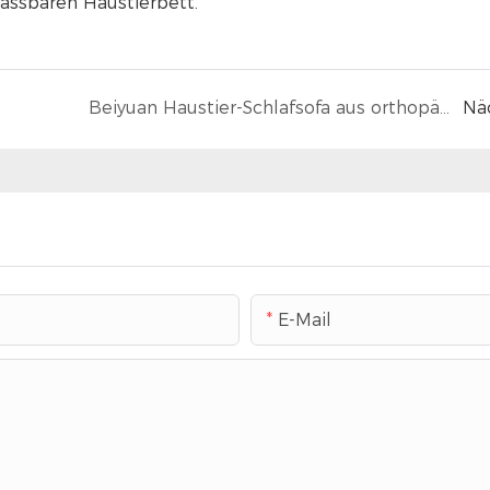
assbaren Haustierbett.
Beiyuan Haustier-Schlafsofa aus orthopädischem Schaumstoff: Der ultimative Komfort und Halt für Ihren pelzigen Freund
Nä
E-Mail