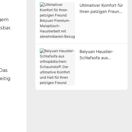
Ultimativer Komfort für
Ihren pelzigen Freund:
Beiyuan Premium-
ngem
Maisplüsch-
sbar,
Haustierbett mit
abnehmbarem Bezug
Beiyuan Haustier-
Schlafsofa aus
orthopädischem
 Das
Schaumstoff: Der
ultimative Komfort und
eitig
Halt für Ihren pelzigen
Freund