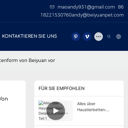
maoandy931@gmail.com
86
18221530760andy@beiyuanpet.com
KONTAKTIEREN SIE UNS
otenform von Beiyuan vor
FÜR SIE EMPFOHLEN
on 
Alles über
Haustierbetten:
Details und mehr – Teil
1