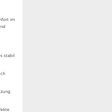
mfort im
und
s stabil
uch
ützung
fekte