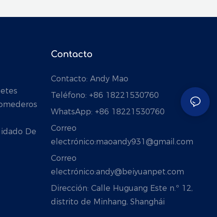
Contacto
Contacto: Andy Mao
petes
Teléfono: +86 18221530760
Comederos
WhatsApp: +86 18221530760
Correo
Cuidado De
electrónico:
maoandy931@gmail.com
Correo
electrónico:
andy@beiyuanpet.com
Dirección:
Calle Huguang Este n.º 12,
distrito de Minhang, Shanghái