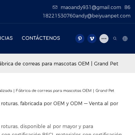
maoandy931@gmail.com
86
18221530760andy@beiyuanpet.com
ICIAS
CONTÁCTENOS
 Fábrica de correas para mascotas OEM | Grand Pet
nalizada | Fábrica de correas para mascotas OEM | Grand Pet
 a roturas, fabricada por OEM y ODM — Venta al por
 roturas, disponible al por mayor y para
on certificación BSCI, materiales con certificación