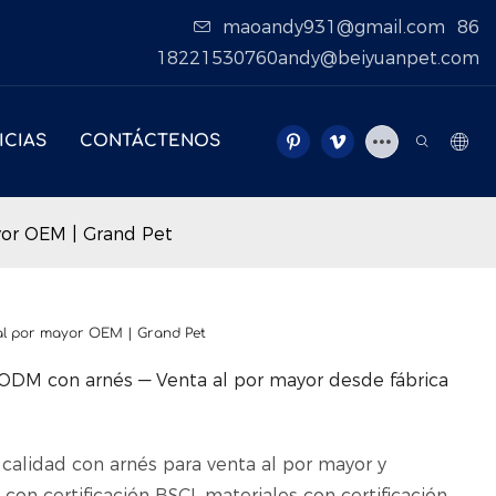
maoandy931@gmail.com
86
18221530760andy@beiyuanpet.com
ICIAS
CONTÁCTENOS
yor OEM | Grand Pet
 al por mayor OEM | Grand Pet
DM con arnés — Venta al por mayor desde fábrica
calidad con arnés para venta al por mayor y
on certificación BSCI, materiales con certificación