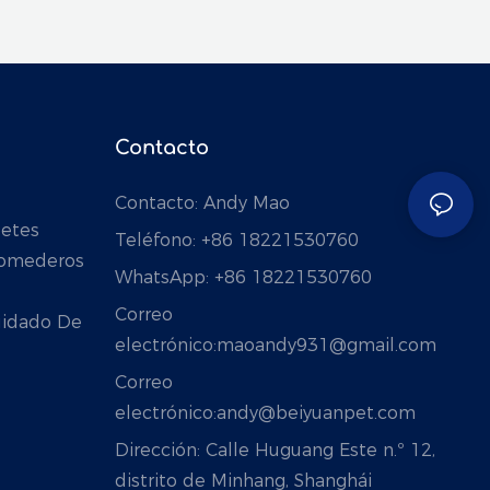
Contacto
Contacto: Andy Mao
petes
Teléfono: +86 18221530760
Comederos
WhatsApp: +86 18221530760
Correo
Cuidado De
electrónico:
maoandy931@gmail.com
Correo
electrónico:
andy@beiyuanpet.com
Dirección:
Calle Huguang Este n.º 12,
distrito de Minhang, Shanghái