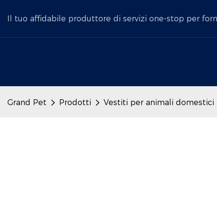
Il tuo affidabile produttore di servizi one-stop per for
Grand Pet
Prodotti
Vestiti per animali domestici