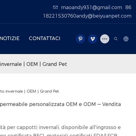
maoandy931@gmail.com
86
18221530760andy@beiyuanpet.com
NOTIZIE
CONTATTACI
invernale | OEM | Grand Pet
to invernale | OEM | Grand Pet
impermeabile personalizzata OEM e ODM — Vendita
à per cappotti invernali, disponibile all'ingrosso e
certificata BSCI, materiali certificati FDA/LFGB,