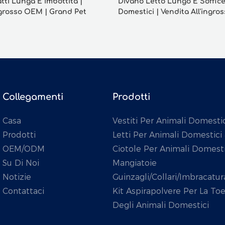
tti Lunga E Imbottita |
Divano Letto Lungo E Soffice
ngrosso OEM | Grand Pet
Domestici | Vendita All'ingro
Grand Pet
Collegamenti
Prodotti
Casa
Vestiti Per Animali Domestic
Prodotti
Letti Per Animali Domestici
OEM/ODM
Ciotole Per Animali Domesti
Su Di Noi
Mangiatoie
Notizie
Guinzagli/collari/imbracatur
Contattaci
Kit Aspirapolvere Per La Toe
Degli Animali Domestici