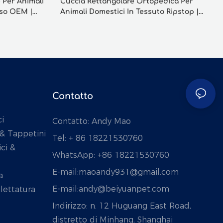
 Per Animali
Cuccia Rettangolare Ortopedica Per
sso OEM |
Animali Domestici In Tessuto Ripstop |
Grand Pet
Contatto
i
Contatto: Andy Mao
 & Tappetini
Tel: + 86 18221530760
ci &
WhatsApp: +86 18221530760
E-mail:
maoandy931@gmail.com
a
E-mail:
andy@beiyuanpet.com
lettatura
Indirizzo:
n. 12 Huguang East Road,
distretto di Minhang, Shanghai