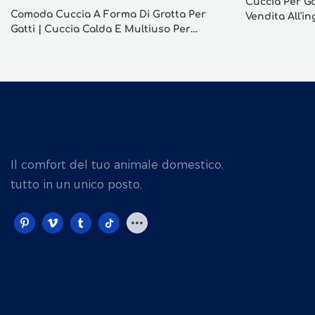
Cuccia Per Ga
Comoda Cuccia A Forma Di Grotta Per
Vendita All'i
Gatti | Cuccia Calda E Multiuso Per
Animali Domestici | Grand Pet
Manufacturer
Il comfort del tuo animale domestico,
tutto in un unico posto.