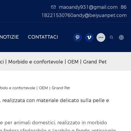
maoandy931@gmail.com
86
18221530760andy@beiyuanpet.com
NOTIZIE
CONTATTACI
ci | Morbido e confortevole | OEM | Grand Pet
rbido e confortevole | OEM | Grand Pet
 realizzata con materiale delicato sulla pelle e
e per animali domestici, realizzato in morbido
n fodera sfoderabile e lavabile e fondo antiscivolo.