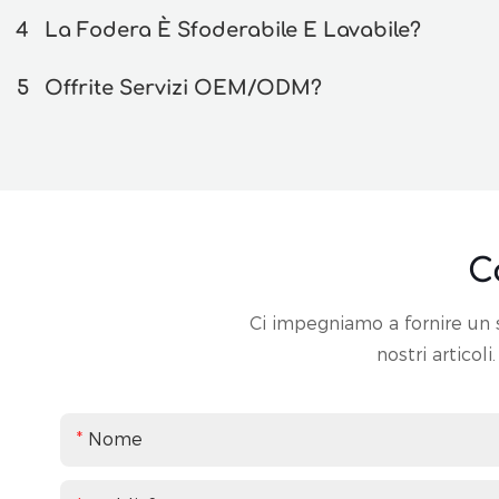
4
La Fodera È Sfoderabile E Lavabile?
5
Offrite Servizi OEM/ODM?
C
Ci impegniamo a fornire un s
nostri articol
Nome