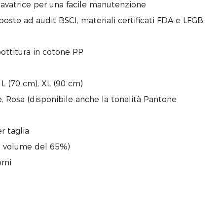
in lavatrice per una facile manutenzione
oposto ad audit BSCI, materiali certificati FDA e LFGB
bottitura in cotone PP
, L (70 cm), XL (90 cm)
ge, Rosa (disponibile anche la tonalità Pantone
r taglia
l volume del 65%)
rni