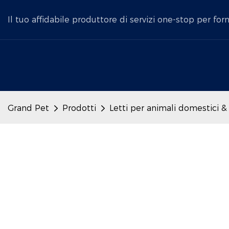
Il tuo affidabile produttore di servizi one-stop per for
Grand Pet
Prodotti
Letti per animali domestici &