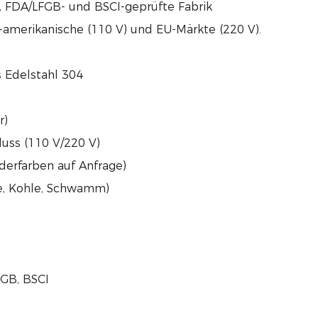
HS-, FDA/LFGB- und BSCI-geprüfte Fabrik
-amerikanische (110 V) und EU-Märkte (220 V).
s Edelstahl 304
r)
uss (110 V/220 V)
derfarben auf Anfrage)
le, Kohle, Schwamm)
FGB, BSCI