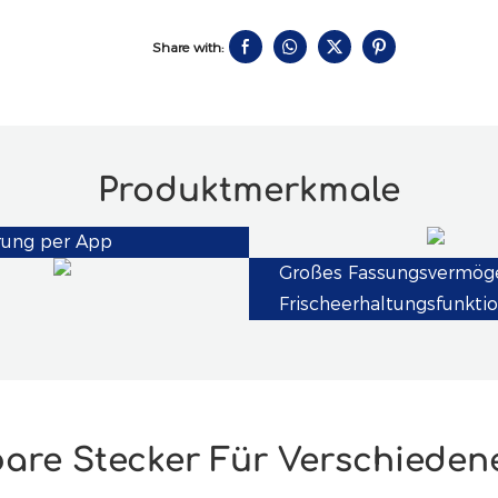
Share with:
Produktmerkmale
rung per App
Großes Fassungsvermög
Frischeerhaltungsfunkti
are Stecker Für Verschieden