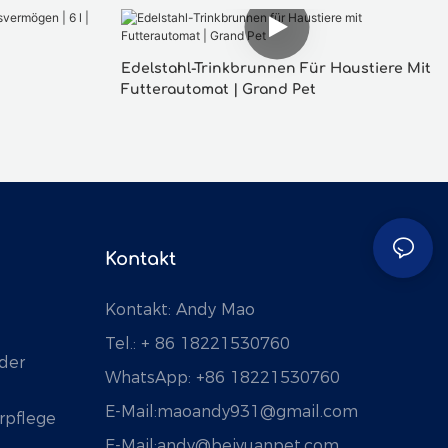
Edelstahl-Trinkbrunnen Für Haustiere Mit
Futterautomat | Grand Pet
Pet
Kontakt
Kontakt: Andy Mao
Tel.: + 86 18221530760
der
WhatsApp: +86 18221530760
E-Mail:
maoandy931@gmail.com
rpflege
E-Mail:
andy@beiyuanpet.com