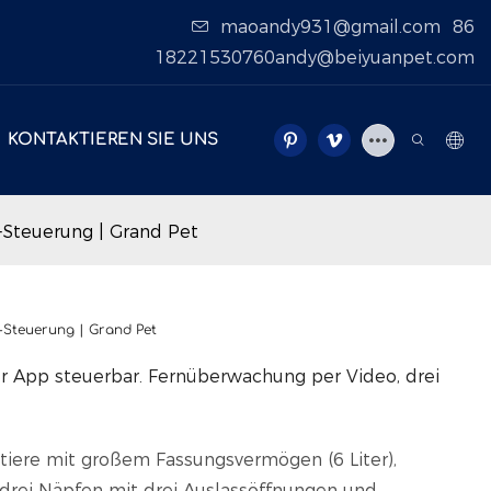
maoandy931@gmail.com
86
18221530760andy@beiyuanpet.com
KONTAKTIEREN SIE UNS
-Steuerung | Grand Pet
-Steuerung | Grand Pet
er App steuerbar. Fernüberwachung per Video, drei
tiere mit großem Fassungsvermögen (6 Liter),
drei Näpfen mit drei Auslassöffnungen und