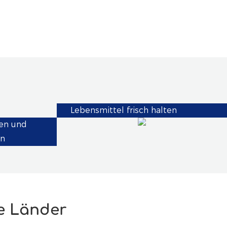
Lebensmittel frisch halten
en und
on
e Länder