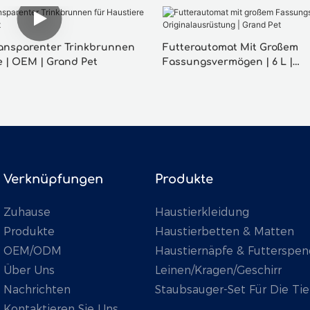
Transparenter Trinkbrunnen
Futterautomat Mit Großem
e | OEM | Grand Pet
Fassungsvermögen | 6 L |
Originalausrüstung | Grand 
Verknüpfungen
Produkte
Zuhause
Haustierkleidung
Produkte
Haustierbetten & Matten
OEM/ODM
Haustiernäpfe & Futterspen
Über Uns
Leinen/Kragen/Geschirr
Nachrichten
Staubsauger-Set Für Die Tie
Kontaktieren Sie Uns