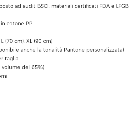
oposto ad audit BSCI, materiali certificati FDA e LFGB
 in cotone PP
, L (70 cm), XL (90 cm)
isponibile anche la tonalità Pantone personalizzata)
r taglia
l volume del 65%)
rni