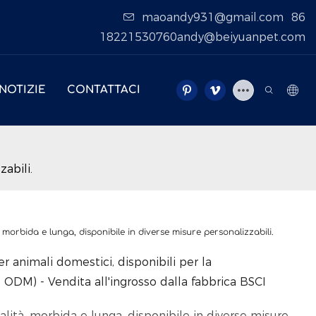
maoandy931@gmail.com
86
18221530760andy@beiyuanpet.com
NOTIZIE
CONTATTACI
abili.
morbida e lunga, disponibile in diverse misure personalizzabili.
r animali domestici, disponibili per la
ODM) - Vendita all'ingrosso dalla fabbrica BSCI
alità, morbida e lunga, disponibile in diverse misure