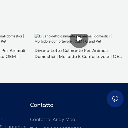
 Per Animali
Divano-Letto Calmante Per Animali
sso OEM |
Domestici | Morbido E Confortevole | OEM
| Grand Pet
Contatto
i
Contatto: Andy Mao
 & Tappetini