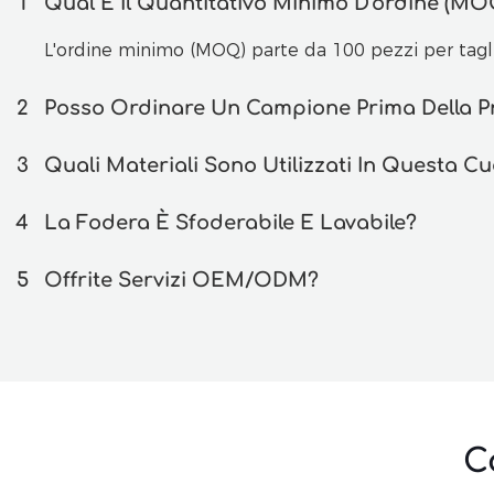
1
Qual È Il Quantitativo Minimo D'ordine (MOQ
L'ordine minimo (MOQ) parte da 100 pezzi per tagli
2
Posso Ordinare Un Campione Prima Della Pr
3
Quali Materiali Sono Utilizzati In Questa C
4
La Fodera È Sfoderabile E Lavabile?
5
Offrite Servizi OEM/ODM?
C