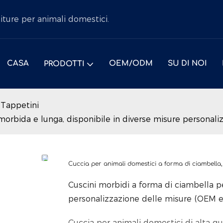
niture per animali domestici.
CASA
OEM/ODM
SU DI NOI
PRODOTTI
 Tappetini
orbida e lunga, disponibile in diverse misure personalizz
Cuccia per animali domestici a forma di ciambella, 
Cuscini morbidi a forma di ciambella pe
personalizzazione delle misure (OEM e 
Cuccia per animali domestici di alta qu